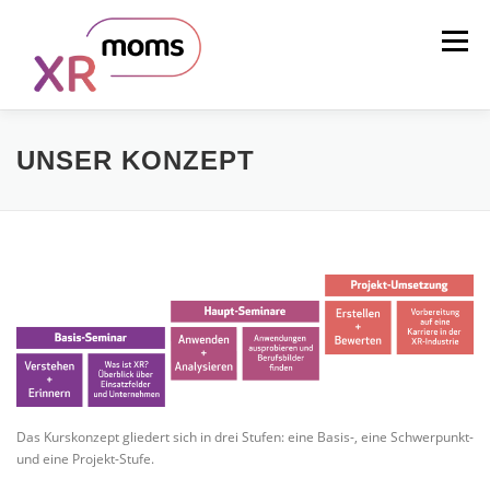
Zum
Inhalt
Menü
springen
UNSERE MISSION
WAS IST XR?
UNSER KONZEPT
UNSER KONZEPT
DAS TEAM
KONTAKT
Das Kurskonzept gliedert sich in drei Stufen: eine Basis-, eine Schwerpunkt-
und eine Projekt-Stufe.