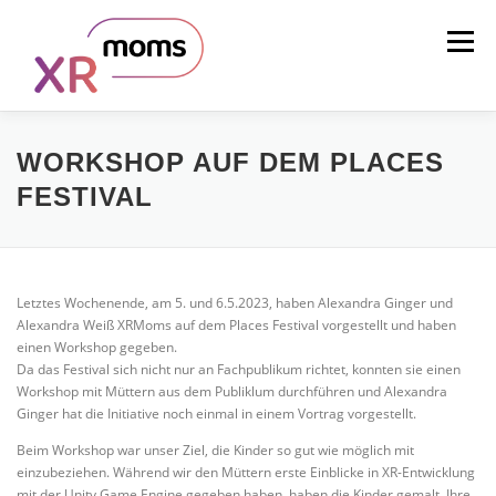
Zum
Inhalt
Menü
springen
UNSERE MISSION
WAS IST XR?
WORKSHOP AUF DEM PLACES
FESTIVAL
UNSER KONZEPT
DAS TEAM
KONTAKT
Letztes Wochenende, am 5. und 6.5.2023, haben Alexandra Ginger und
Alexandra Weiß XRMoms auf dem Places Festival vorgestellt und haben
einen Workshop gegeben.
Da das Festival sich nicht nur an Fachpublikum richtet, konnten sie einen
Workshop mit Müttern aus dem Publiklum durchführen und Alexandra
Ginger hat die Initiative noch einmal in einem Vortrag vorgestellt.
Beim Workshop war unser Ziel, die Kinder so gut wie möglich mit
einzubeziehen. Während wir den Müttern erste Einblicke in XR-Entwicklung
mit der Unity Game Engine gegeben haben, haben die Kinder gemalt. Ihre