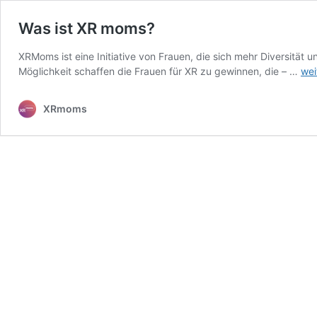
Was ist XR moms?
XRMoms ist eine Initiative von Frauen, die sich mehr Diversitä
Wa
Möglichkeit schaffen die Frauen für XR zu gewinnen, die – …
wei
ist
XR
XRmoms
mo